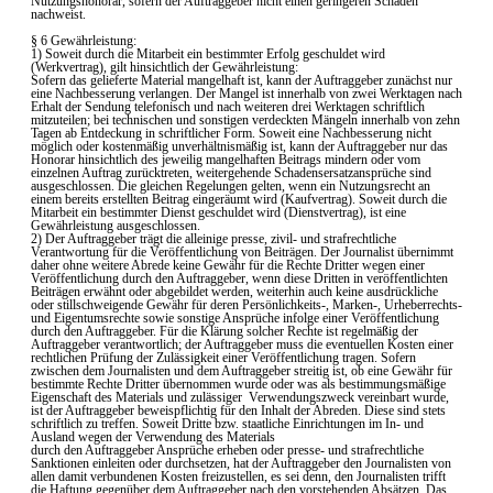
Nutzungshonorar, sofern der Auftraggeber nicht einen geringeren Schaden
nachweist.
§ 6 Gewährleistung:
1) Soweit durch die Mitarbeit ein bestimmter Erfolg geschuldet wird
(Werkvertrag), gilt hinsichtlich der Gewährleistung:
Sofern das gelieferte Material mangelhaft ist, kann der Auftraggeber zunächst nur
eine Nachbesserung verlangen. Der Mangel ist innerhalb von zwei Werktagen nach
Erhalt der Sendung telefonisch und nach weiteren drei Werktagen schriftlich
mitzuteilen; bei technischen und sonstigen verdeckten Mängeln innerhalb von zehn
Tagen ab Entdeckung in schriftlicher Form. Soweit eine Nachbesserung nicht
möglich oder kostenmäßig unverhältnismäßig ist, kann der Auftraggeber nur das
Honorar hinsichtlich des jeweilig mangelhaften Beitrags mindern oder vom
einzelnen Auftrag zurücktreten, weitergehende Schadensersatzansprüche sind
ausgeschlossen. Die gleichen Regelungen gelten, wenn ein Nutzungsrecht an
einem bereits erstellten Beitrag eingeräumt wird (Kaufvertrag). Soweit durch die
Mitarbeit ein bestimmter Dienst geschuldet wird (Dienstvertrag), ist eine
Gewährleistung ausgeschlossen.
2) Der Auftraggeber trägt die alleinige presse, zivil- und strafrechtliche
Verantwortung für die Veröffentlichung von Beiträgen. Der Journalist übernimmt
daher ohne weitere Abrede keine Gewähr für die Rechte Dritter wegen einer
Veröffentlichung durch den Auftraggeber, wenn diese Dritten in veröffentlichten
Beiträgen erwähnt oder abgebildet werden, weiterhin auch keine ausdrückliche
oder stillschweigende Gewähr für deren Persönlichkeits-, Marken-, Urheberrechts-
und Eigentumsrechte sowie sonstige Ansprüche infolge einer Veröffentlichung
durch den Auftraggeber. Für die Klärung solcher Rechte ist regelmäßig der
Auftraggeber verantwortlich; der Auftraggeber muss die eventuellen Kosten einer
rechtlichen Prüfung der Zulässigkeit einer Veröffentlichung tragen. Sofern
zwischen dem Journalisten und dem Auftraggeber streitig ist, ob eine Gewähr für
bestimmte Rechte Dritter übernommen wurde oder was als bestimmungsmäßige
Eigenschaft des Materials und zulässiger Verwendungszweck vereinbart wurde,
ist der Auftraggeber beweispflichtig für den Inhalt der Abreden. Diese sind stets
schriftlich zu treffen. Soweit Dritte bzw. staatliche Einrichtungen im In- und
Ausland wegen der Verwendung des Materials
durch den Auftraggeber Ansprüche erheben oder presse- und strafrechtliche
Sanktionen einleiten oder durchsetzen, hat der Auftraggeber den Journalisten von
allen damit verbundenen Kosten freizustellen, es sei denn, den Journalisten trifft
die Haftung gegenüber dem Auftraggeber nach den vorstehenden Absätzen. Das