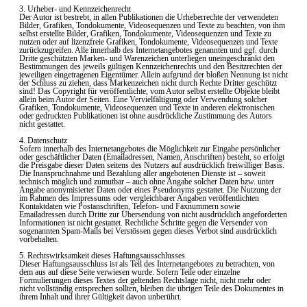
3. Urheber- und Kennzeichenrecht
Der Autor ist bestrebt, in allen Publikationen die Urheberrechte der verwendeten
Bilder, Grafiken, Tondokumente, Videosequenzen und Texte zu beachten, von ihm
selbst erstellte Bilder, Grafiken, Tondokumente, Videosequenzen und Texte zu
nutzen oder auf lizenzfreie Grafiken, Tondokumente, Videosequenzen und Texte
zurückzugreifen. Alle innerhalb des Internetangebotes genannten und ggf. durch
Dritte geschützten Marken- und Warenzeichen unterliegen uneingeschränkt den
Bestimmungen des jeweils gültigen Kennzeichenrechts und den Besitzrechten der
jeweiligen eingetragenen Eigentümer. Allein aufgrund der bloßen Nennung ist nicht
der Schluss zu ziehen, dass Markenzeichen nicht durch Rechte Dritter geschützt
sind! Das Copyright für veröffentlichte, vom Autor selbst erstellte Objekte bleibt
allein beim Autor der Seiten. Eine Vervielfältigung oder Verwendung solcher
Grafiken, Tondokumente, Videosequenzen und Texte in anderen elektronischen
oder gedruckten Publikationen ist ohne ausdrückliche Zustimmung des Autors
nicht gestattet.
4. Datenschutz
Sofern innerhalb des Internetangebotes die Möglichkeit zur Eingabe persönlicher
oder geschäftlicher Daten (Emailadressen, Namen, Anschriften) besteht, so erfolgt
die Preisgabe dieser Daten seitens des Nutzers auf ausdrücklich freiwilliger Basis.
Die Inanspruchnahme und Bezahlung aller angebotenen Dienste ist – soweit
technisch möglich und zumutbar – auch ohne Angabe solcher Daten bzw. unter
Angabe anonymisierter Daten oder eines Pseudonyms gestattet. Die Nutzung der
im Rahmen des Impressums oder vergleichbarer Angaben veröffentlichten
Kontaktdaten wie Postanschriften, Telefon- und Faxnummern sowie
Emailadressen durch Dritte zur Übersendung von nicht ausdrücklich angeforderten
Informationen ist nicht gestattet. Rechtliche Schritte gegen die Versender von
sogenannten Spam-Mails bei Verstössen gegen dieses Verbot sind ausdrücklich
vorbehalten.
5. Rechtswirksamkeit dieses Haftungsausschlusses
Dieser Haftungsausschluss ist als Teil des Internetangebotes zu betrachten, von
dem aus auf diese Seite verwiesen wurde. Sofern Teile oder einzelne
Formulierungen dieses Textes der geltenden Rechtslage nicht, nicht mehr oder
nicht vollständig entsprechen sollten, bleiben die übrigen Teile des Dokumentes in
ihrem Inhalt und ihrer Gültigkeit davon unberührt.