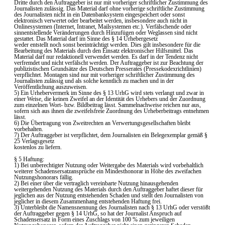
Dritte durch den Auftraggeber ist nur mit vorheriger schriftlicher Zustimmung des
Journalisten zulässig. Das Material darf ohne vorherige schriftliche Zustimmung
des Journalisten nicht in ein Datenbanksystem eingespeichert oder sonst
elektronisch verwertet oder bearbeitet werden, insbesondere auch nicht in
Onlinesystemen (Internet, Intranet, Mailsystemen etc.). Verfälschende oder
sinnentstellende Veränderungen durch Hinzufügen oder Weglassen sind nicht
gestattet. Das Material darf im Sinne des § 14 Urhebergesetz
weder entstellt noch sonst beeinträchtigt werden. Dies gilt insbesondere für die
Bearbeitung des Materials durch den Einsatz elektronischer Hilfsmittel. Das
Material darf nur redaktionell verwendet werden. Es darf in der Tendenz nicht
verfremdet und nicht verfälscht werden. Der Auftraggeber ist zur Beachtung der
publizistischen Grundsätze des Deutschen Presserates (Pressekodexrichtlinien)
verpflichtet. Montagen sind nur mit vorheriger schriftlicher Zustimmung des
Journalisten zulässig und als solche kenntlich zu machen und in der
Veröffentlichung auszuweisen.
5) Ein Urhebervermerk im Sinne des § 13 UrhG wird stets verlangt und zwar in
einer Weise, die keinen Zweifel an der Identität des Urhebers und der Zuordnung
zum einzelnen Wort- bzw. Bildbeitrag lässt. Sammelnachweise reichen nur aus,
sofern sich aus ihnen die zweifelsfreie Zuordnung des Urheberbeitrags entnehmen
lässt.
6) Die Übertragung von Zweitrechten an Verwertungsgesellschaften bleibt
vorbehalten.
7) Der Auftraggeber ist verpflichtet, dem Journalisten ein Belegexemplar gemäß §
25 Verlagsgesetz
kostenlos zu liefern.
§ 5 Haftung:
1) Bei unberechtigter Nutzung oder Weitergabe des Materials wird vorbehaltlich
weiterer Schadensersatzansprüche ein Mindesthonorar in Höhe des zweifachen
Nutzungshonorars fällig.
2) Bei einer über die vertraglich vereinbarte Nutzung hinausgehenden
weitergehenden Nutzung des Materials durch den Auftraggeber haftet dieser für
jeglichen aus der Nutzung entstehenden Schaden und stellt den Journalisten von
jeglicher in diesem Zusammenhang entstehenden Haftung frei.
3) Unterbleibt die Namensnennung des Journalisten nach § 13 UrhG oder verstößt
der Auftraggeber gegen § 14 UrhG, so hat der Journalist Anspruch auf
Schadensersatz in Form eines Zuschlags von 100 % zum jeweiligen