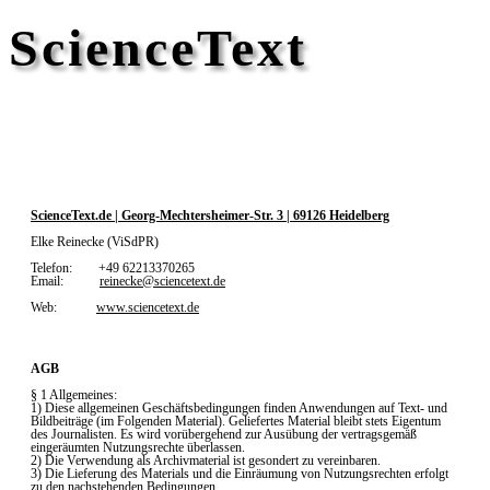
ScienceText
ScienceText.de | Georg-Mechtersheimer-Str. 3 | 69126 Heidelberg
Elke Reinecke (ViSdPR)
Telefon: +49 62213370265
Email:
reinecke@sciencetext.de
Web:
www.sciencetext.de
AGB
§ 1 Allgemeines:
1) Diese allgemeinen Geschäftsbedingungen finden Anwendungen auf Text- und
Bildbeiträge (im Folgenden Material). Geliefertes Material bleibt stets Eigentum
des Journalisten. Es wird vorübergehend zur Ausübung der vertragsgemäß
eingeräumten Nutzungsrechte überlassen.
2) Die Verwendung als Archivmaterial ist gesondert zu vereinbaren.
3) Die Lieferung des Materials und die Einräumung von Nutzungsrechten erfolgt
zu den nachstehenden Bedingungen.