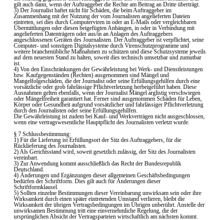
gilt auch dann, wenn der Auftraggeber die Rechte am Beitrag an Dritte überträgt.
3) Der Journalist haftet nicht für Schäden, die beim Auftraggeber im
Zusammenhang mit der Nutzung der vom Journalisten angelieferten Dateien
eintreten, sei dies durch Computerviren in oder an E-Mails oder vergleichbaren
Übermittlungen oder diesen beigefügten Anhängen, in oder in Verbindung mit
angelieferten Datenträgern oder aus/in an Anlagen des Auftraggebers
angeschlossenen Geräten des Journalisten. Der Auftraggeber ist verpflichtet, seine
Computer- und sonstigen Digitalsysteme durch Virenschutzprogramme und
weitere branchenübliche Maßnahmen zu schützen und diese Schutzsysteme jeweils
auf dem neuesten Stand zu halten, soweit dies technisch umsetzbar und zumutbar
ist.
4) Von den Einschränkungen der Gewährleistung bei Werk- und Dienstleistungen
bzw. Kaufgegenständen (Rechten) ausgenommen sind Mängel und
Mangelfolgeschäden, die der Journalist oder seine Erfüllungsgehilfen durch eine
vorsätzliche oder grob fahrlässige Pflichtverletzung herbeigeführt haben. Diese
Ausnahmen gelten ebenfalls, wenn der Journalist Mängel arglistig verschwiegen
oder Mängelfreiheit garantiert hat. Ferner sind ausgenommen Schäden für Leben,
Körper oder Gesundheit aufgrund vorsätzlicher und fahrlässiger Pflichtverletzung
durch den Journalisten oder seine Erfüllungsgehilfen.
Die Gewährleistung ist zudem bei Kauf- und Werkverträgen nicht ausgeschlossen,
wenn eine vertragswesentliche Hauptpflicht des Journalisten verletzt wurde.
§ 7 Schlussbestimmung:
1) Für die Lieferung ist Erfüllungsort der Sitz des Auftraggebers, für die
Rücklieferung des Journalisten.
2) Als Gerichtsstand wird, soweit gesetzlich zulässig, der Sitz des Journalisten
vereinbart.
3) Zur Anwendung kommt ausschließlich das Recht der Bundesrepublik
Deutschland.
4) Änderungen und Ergänzungen dieser allgemeinen Geschäftsbedingungen
bedürfen der Schriftform. Dies gilt auch für Änderungen dieser
Schriftformklausel.
5) Sollten einzelne Bestimmungen dieser Vereinbarung unwirksam sein oder ihre
Wirksamkeit durch einen später eintretenden Umstand verlieren, bleibt die
Wirksamkeit der übrigen Vertragsbedingungen im Übrigen unberührt. Anstelle der
unwirksamen Bestimmung tritt eine einvernehmliche Regelung, die der
ursprünglichen Absicht der Vertragsparteien wirtschaftlich am nächsten kommt.