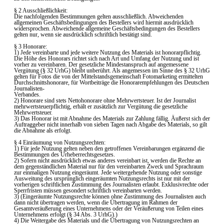
§ 2 Ausschließlichkeit:
Die nachfolgenden Bestimmungen gelten ausschließlich. Abweichenden
allgemeinen Geschäftsbedingungen des Bestellers wird hiermit ausdrücklich
widersprochen. Abweichende allgemeine Geschäftsbedingungen des Bestellers
gelten nur, wenn sie ausdrücklich schriftlich bestätigt sind.
§ 3 Honorare:
1) Jede vereinbarte und jede weitere Nutzung des Materials ist honorarpflichtig.
Die Höhe des Honorars richtet sich nach Art und Umfang der Nutzung und ist
vorher zu vereinbaren. Der gesetzliche Mindestanspruch auf angemessene
Vergütung (§ 32 UrhG) bleibt unberührt. Als angemessen im Sinne des § 32 UrhG
gelten für Fotos die von der Mittelstandsgemeinschaft Fotomarketing ermittelten
Durchschnittshonorare, für Wortbeiträge die Honorarempfehlungen des Deutschen
Journalisten-
Verbandes.
2) Honorare sind stets Nettohonorare ohne Mehrwertsteuer. Ist der Journalist
mehrwertsteuerpflichtig, erhält er zusätzlich zur Vergütung die gesetzliche
Mehrwertsteuer.
3) Das Honorar ist mit Abnahme des Materials zur Zahlung fällig. Äußerst sich der
Auftraggeber nicht innerhalb von sieben Tagen nach Abgabe des Materials, so gilt
die Abnahme als erfolgt.
§ 4 Einräumung von Nutzungsrechten:
1) Für jede Nutzung gelten neben den getroffenen Vereinbarungen ergänzend die
Bestimmungen des Urheberrechtsgesetzes.
2) Sofern nicht ausdrücklich etwas anderes vereinbart ist, werden die Rechte an
dem gegenständlichen Material nur für den vereinbarten Zweck und Sprachraum
zur einmaligen Nutzung eingeräumt. Jede weitergehende Nutzung oder sonstige
Ausweitung des ursprünglich eingeräumten Nutzungsrechts ist nur mit der
vorherigen schriftlichen Zustimmung des Journalisten erlaubt. Exklusivrechte oder
Sperrfristen müssen gesondert schriftlich vereinbarten werden.
3) (Eingeräumte Nutzungsrechte können ohne Zustimmung des Journalisten auch
dann nicht übertragen werden, wenn die Übertragung im Rahmen der
Gesamtveräußerung eines Unternehmens oder der Veräußerung von Teilen eines
Unternehmens erfolgt (§ 34 Abs. 3 UrhG).)
4) Die Weitergabe des Materials und die Übertragung von Nutzungsrechten an